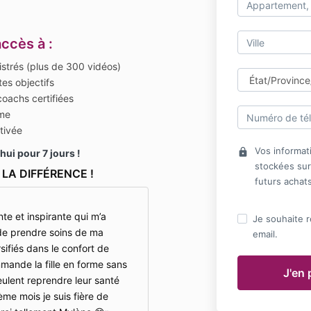
accès à :
istrés (plus de 300 vidéos)
 tes objectifs
oachs certifiées
rme
tivée
Vos informat
lock
hui pour 7 jours !
stockées sur
LA DIFFÉRENCE !
futurs achat
e et inspirante qui m’a
Je souhaite r
de prendre soins de ma
email.
ifiés dans le confort de
mande la fille en forme sans
veulent reprendre leur santé
me mois je suis fière de