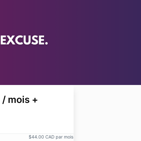
/ mois +
$44.00 CAD par mois