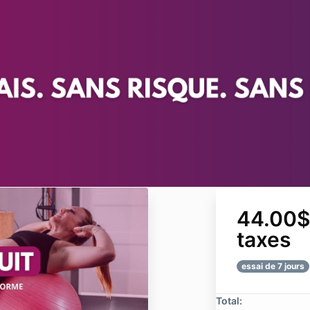
44.00$ 
taxes
essai de 7 jours
Total: